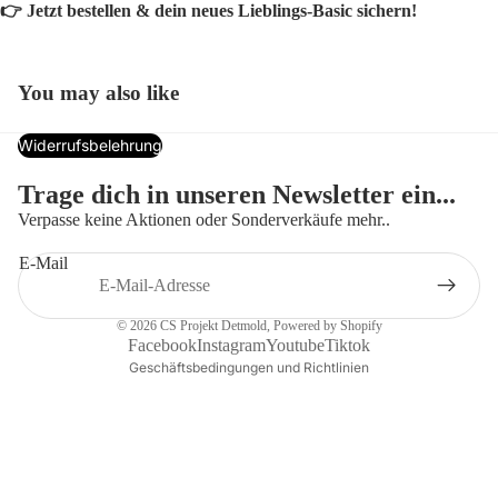
👉 Jetzt bestellen & dein neues Lieblings-Basic sichern!
You may also like
Widerrufsbelehrung
Datenschutzerklärung
Trage dich in unseren Newsletter ein...
Widerrufsrecht
Verpasse keine Aktionen oder Sonderverkäufe mehr..
AGB
E-Mail
Versand
Kontaktinformationen
© 2026
CS Projekt Detmold
, Powered by Shopify
Impressum
Facebook
Instagram
Youtube
Tiktok
Geschäftsbedingungen und Richtlinien