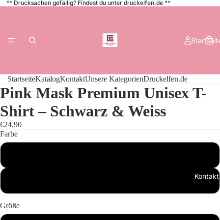
** Drucksachen gefällig? Findest du unter druckelfen.de **
Startseit
Startseite
Katalog
Kontakt
Unsere Kategorien
Druckelfen.de
Pink Mask Premium Unisex T-
Shirt – Schwarz & Weiss
Katalog
€24,90
Farbe
Schwarz
Kontakt
Weiß
Größe